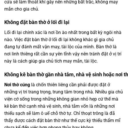
cửa sẽ làm thoát khí gây nên những bất trắc, không may
mắn cho gia chủ.
Không đặt bàn thờ ở lối đi lại
Lối đi lại chính xác là nơi ồn ào nhất trong bất kỳ ngôi nhà
nào. Việc đặt bàn thờ ở lối đi lại không khác gì gia chủ
đang tự đánh mất vận may, tài lộc của mình. Bàn thờ là
nơi linh thiêng rất cần sự yên tĩnh vậy nên tránh đặt ở vị trí
này là cách giúp gia chủ tích may mắn, tài lộc.
Không kê bàn thờ gần nhà tắm, nhà vệ sinh hoặc nơi t
Nơi thờ cúng
là chốn thiên liêng cần phải được đặt ở
những vị trí trang trọng, trung tâm trong nhà. Nhiều gia chủ
viện cớ sống trong những không gian nhỏ hẹp cứ thế mà
kê bàn thờ cạnh nhà vệ sinh, nhà tắm vốn là những nơi
thiếu sạch sẽ làm ô uế chỗ thờ tự. Chỉ thoạt trông là đã
thấy được cách đặt bàn thờ như thế cực kỳ thiếu thẩm mĩ
chưa kể đến việc hợp phong thủy hay không.