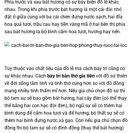
Phía trước và sau bát hương có sự bày biện đồ lễ khác
nhau. Trong khi phía trước bát hương là một cái đài nhỏ
đặt ở giữa cùng với ba cái chén đựng nước sạch, hai đĩa
hoa quả tươi, trầu cau hay tiền vàng mã ở hai bên thì phía
sau bát hương là bộ bình cắm hoa tươi, hương hay nến.
Tùy thuộc vào chất liệu của đồ lễ mà cách bày trí cũng có
sự khác nhau. Cách
bày trí bàn thờ gia tiên
với đồ sứ thiên
về đời sống tâm linh và tính thờ cúng hơn so với đồ đồng
mang nhiều tính thẩm mĩ hơn. Nếu gia chủ chọn đồ sứ thì
bộ tam sự sẽ bao gồm bát hương, hai cây đèn (có thể thay
thế bằng hai con hạc đội đèn), bộ ngũ sự sẽ có thêm hai
bình dùng để cắm hoa tươi và để hương, bộ thất sự sẽ có
thêm hai bình đựng nước và gạo. Còn nếu gia chủ chọn đồ
đồng thì bộ tam sự sẽ có đỉnh đồng (thay thế bát hương)