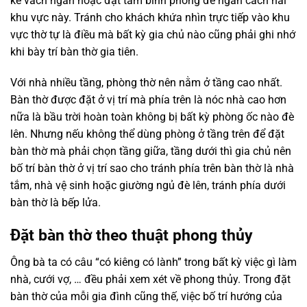
kế vách ngăn hoặc đặt tấm bình phong để ngăn cách hai
khu vực này. Tránh cho khách khứa nhìn trực tiếp vào khu
vực thờ tự là điều mà bất kỳ gia chủ nào cũng phải ghi nhớ
khi bày trí bàn thờ gia tiên.
Với nhà nhiều tầng, phòng thờ nên nằm ở tầng cao nhất.
Bàn thờ được đặt ở vị trí mà phía trên là nóc nhà cao hơn
nữa là bầu trời hoàn toàn không bị bất kỳ phòng ốc nào đè
lên. Nhưng nếu không thể dùng phòng ở tầng trên để đặt
bàn thờ mà phải chọn tầng giữa, tầng dưới thì gia chủ nên
bố trí bàn thờ ở vị trí sao cho tránh phía trên bàn thờ là nhà
tắm, nhà vệ sinh hoặc giường ngủ đè lên, tránh phía dưới
bàn thờ là bếp lửa.
Đặt bàn thờ theo thuật phong thủy
Ông bà ta có câu “có kiêng có lành” trong bất kỳ việc gì làm
nhà, cưới vợ, … đều phải xem xét về phong thủy. Trong đặt
bàn thờ của mỗi gia đình cũng thế, việc bố trí hướng của