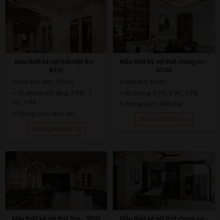
Mẫu thiết kế nội thất biệt thự -
Mẫu thiết kế nội thất chung cư -
BT01
CC03
+ Diện tích sàn: 170m2
+ Diện tích: 80m2
+ Số phòng mỗi tầng: 3 PN, 2
+ Số phòng: 3 PN, 2 WC, 1 PK
WC, 1 PK
+ Phong cách: Hiện Đại
+ Phong cách: Hiện đai
Xem giải pháp >>
Xem giải pháp >>
Mẫu thiết kế nội thất Spa - SP02
Mẫu thiết kế nội thất chung cư -