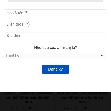
kế biệt thự đã ra đời từ sự sáng tạo và năng động của đội
ngũ kiến trúc sư và kinh nghiệm của đội ngũ tư vấn-thi
công để mang đến sự hài lòng cho quý khách hàng và cho
chính chúng tôi khi thẩm định sản phẩm của mình.
Xem thêm bài viết
Nhu cầu của anh/chị là?
THIẾT KẾ KIẾN TRÚC
Xem Tất Cả
Mẫu thiết kế kiến trúc nhà phố -
Mẫu thiết kế kiến trúc nhà phố -
NP01
NP02
+ Diện tích sàn: 200m2
+ Diện tích sàn: 180m2